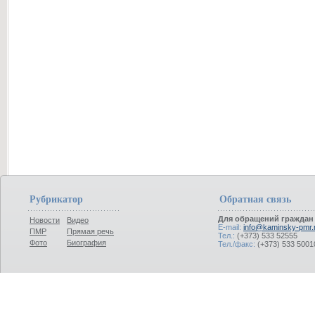
Рубрикатор
Обратная связь
Для обращений граждан
Новости
Видео
E-mail:
info@kaminsky-pmr.
ПМР
Прямая речь
Тел.:
(+373) 533 52555
Фото
Биография
Тел./факс:
(+373) 533 5001